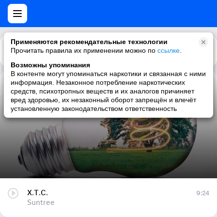
Применяются рекомендательные технологии
Прочитать правила их применении можно по
Каталог
Рекомендации
ссылке
.
Возможны упоминания
В контенте могут упоминаться наркотики и связанная с ними
информация. Незаконное потребление наркотических
X.T.C.
средств, психотропных веществ и их аналогов причиняет
вред здоровью, их незаконный оборот запрещён и влечёт
Suntree
установленную законодательством ответственность
X.T.C.
9:24
Suntree