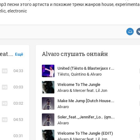
p3 песни этого артиста и похожие треки жанров house, experimental
ic, electronic
Музыка похожая на Alvaro - Soler_feat._Jennifer_Lo.. (qmusic.me)
Alvaro слушать онлайн
Ещё
United (Tiësto & Blasterjaxx remix)
04:33
Tiësto, Quintino & Alvaro
Welcome To The Jungle
03:03
Alvaro & Mercer feat. Lil Jon
Make Me Jump [Dutch House] [2012] [public27380885]
03:02
Alvaro
Soler_feat._Jennifer_Lo.. (qmusic.me)
04:53
Alvaro
Welcome To The Jungle (EDIT)
03:31
Alvaro & Mercer feat. Lil Jon