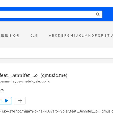
Ш
Щ
Э
Ю
Я
0 .. 9
A
B
C
D
E
F
G
H
I
J
K
L
M
N
O
P
Q
R
S
T
U
feat._Jennifer_Lo.. (qmusic.me)
perimental
psychedelic
electronic
aro
ть
 можете послушать онлайн Alvaro - Soler_feat._Jennifer_Lo.. (qmusic