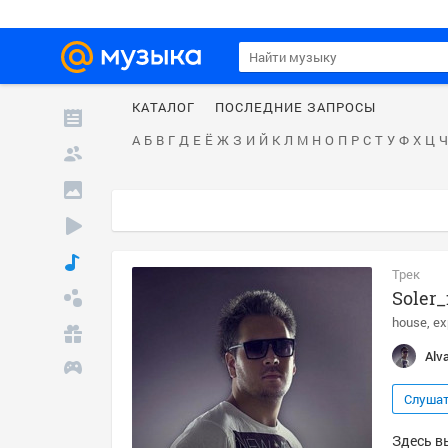
КАТАЛОГ
ПОСЛЕДНИЕ ЗАПРОСЫ
А
Б
В
Г
Д
Е
Ё
Ж
З
И
Й
К
Л
М
Н
О
П
Р
С
Т
У
Ф
Х
Ц
Ч
Трек
Soler_
house
ex
Alv
Слуша
Здесь вы