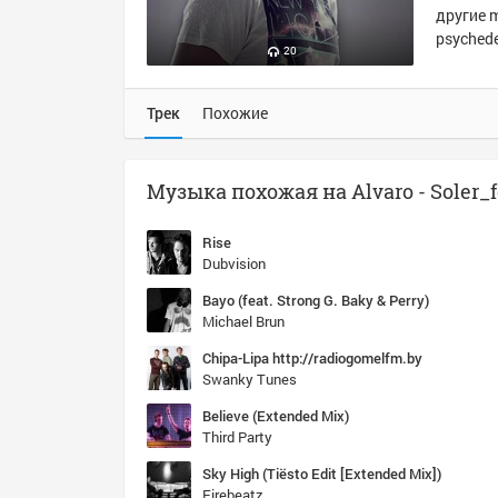
другие m
psychedel
20
Трек
Похожие
Rise
Dubvision
Bayo (feat. Strong G. Baky & Perry)
Michael Brun
Chipa-Lipa http://radiogomelfm.by
Swanky Tunes
Believe (Extended Mix)
Third Party
Sky High (Tiësto Edit [Extended Mix])
Firebeatz