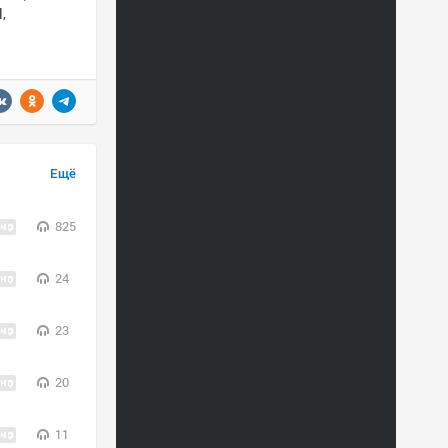
,
Ещё
825
24
23
20
11