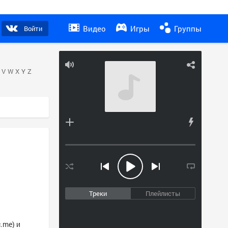
Видео
Игры
Группы
Войти
V
W
X
Y
Z
Треки
Плейлисты
.me) и