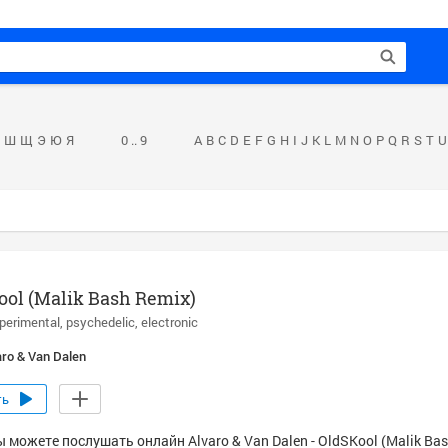
Ш
Щ
Э
Ю
Я
0 .. 9
A
B
C
D
E
F
G
H
I
J
K
L
M
N
O
P
Q
R
S
T
U
ol (Malik Bash Remix)
perimental
psychedelic
electronic
aro & Van Dalen
ть
 можете послушать онлайн Alvaro & Van Dalen - OldSKool (Malik Bas