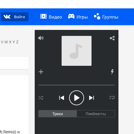
Видео
Игры
Группы
Войти
V
W
X
Y
Z
Треки
Плейлисты
h Remix) и