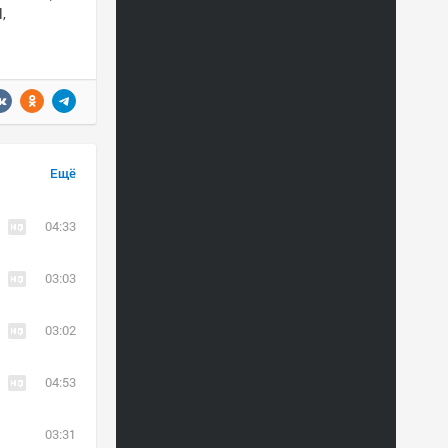
,
Ещё
04:33
03:03
03:02
04:53
03:31