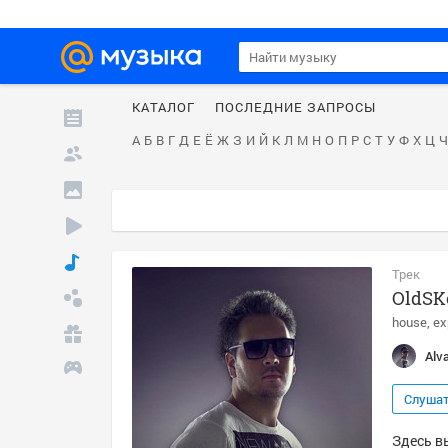
КАТАЛОГ
ПОСЛЕДНИЕ ЗАПРОСЫ
А
Б
В
Г
Д
Е
Ё
Ж
З
И
Й
К
Л
М
Н
О
П
Р
С
Т
У
Ф
Х
Ц
Ч
Трек
OldSKo
house
ex
Alv
Слуша
Здесь вы