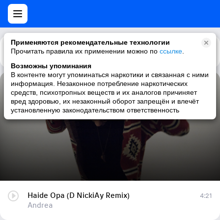
Применяются рекомендательные технологии
Прочитать правила их применении можно по
Каталог
Рекомендации
ссылке
.
Возможны упоминания
В контенте могут упоминаться наркотики и связанная с ними
информация. Незаконное потребление наркотических
Haide Opa (D NickiAy Remix)
средств, психотропных веществ и их аналогов причиняет
вред здоровью, их незаконный оборот запрещён и влечёт
Andrea
установленную законодательством ответственность
Haide Opa (D NickiAy Remix)
4:21
Andrea