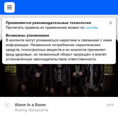
Применяются рекомендательные технологии
Прочитать правила их применении можно по
Каталог
Рекомендации
ссылке
.
Возможны упоминания
В контенте могут упоминаться наркотики и связанная с ними
информация. Незаконное потребление наркотических
Alone In a Room
средств, психотропных веществ и их аналогов причиняет
вред здоровью, их незаконный оборот запрещён и влечёт
Asking Alexandria
установленную законодательством ответственность
Alone In a Room
4:05
Asking Alexandria