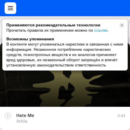
Применяются рекомендательные технологии
Прочитать правила их применении можно по
Каталог
Рекомендации
ссылке
.
Возможны упоминания
В контенте могут упоминаться наркотики и связанная с ними
информация. Незаконное потребление наркотических
Hate Me
средств, психотропных веществ и их аналогов причиняет
вред здоровью, их незаконный оборот запрещён и влечёт
Attila
установленную законодательством ответственность
Hate Me
3:43
Attila