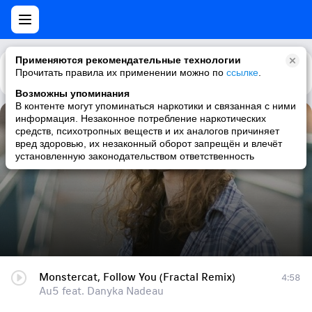
Применяются рекомендательные технологии
Прочитать правила их применении можно по
Каталог
Рекомендации
ссылке
.
Возможны упоминания
В контенте могут упоминаться наркотики и связанная с ними
информация. Незаконное потребление наркотических
Monstercat, Follow You (Fractal Remix)
средств, психотропных веществ и их аналогов причиняет
вред здоровью, их незаконный оборот запрещён и влечёт
Au5 feat. Danyka Nadeau
установленную законодательством ответственность
Monstercat, Follow You (Fractal Remix)
4:58
Au5 feat. Danyka Nadeau