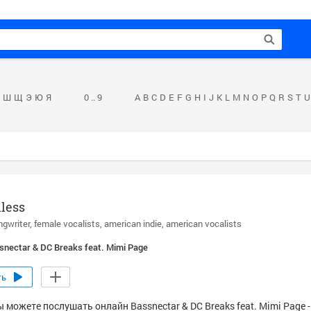
Ш
Щ
Э
Ю
Я
0 .. 9
A
B
C
D
E
F
G
H
I
J
K
L
M
N
O
P
Q
R
S
T
U
less
ngwriter
female vocalists
american indie
american vocalists
snectar & DC Breaks feat. Mimi Page
ть
 можете послушать онлайн Bassnectar & DC Breaks feat. Mimi Page -