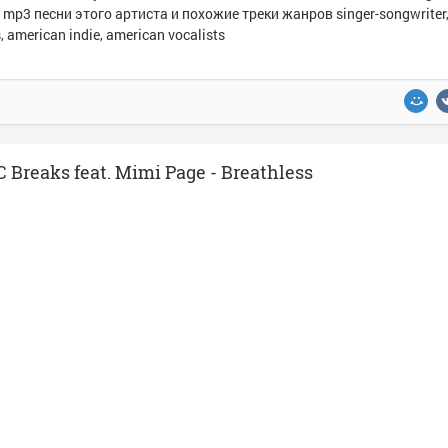
 mp3 песни этого артиста и похожие треки жанров singer-songwriter,
s, american indie, american vocalists
Breaks feat. Mimi Page - Breathless