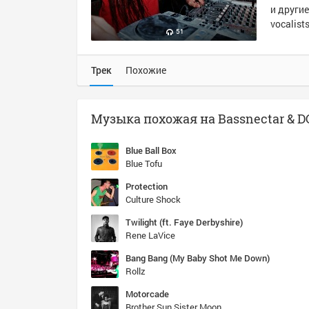
и другие
vocalist
51
Трек
Похожие
Музыка похожая на Bassnectar & DC 
Blue Ball Box
Blue Tofu
Protection
Culture Shock
Twilight (ft. Faye Derbyshire)
Rene LaVice
Bang Bang (My Baby Shot Me Down)
Rollz
Motorcade
Brother Sun Sister Moon