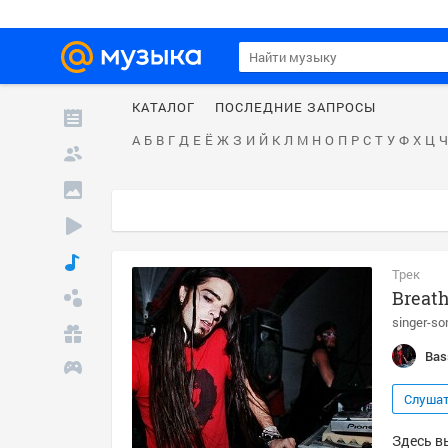
КАТАЛОГ
ПОСЛЕДНИЕ ЗАПРОСЫ
А
Б
В
Г
Д
Е
Ё
Ж
З
И
Й
К
Л
М
Н
О
П
Р
С
Т
У
Ф
Х
Ц
Ч
Трек
Breath
singer-so
Bas
Слуша
Здесь вы