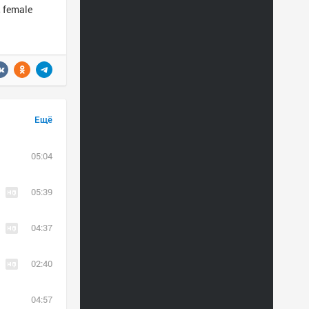
 female
Ещё
05:04
05:39
04:37
02:40
04:57