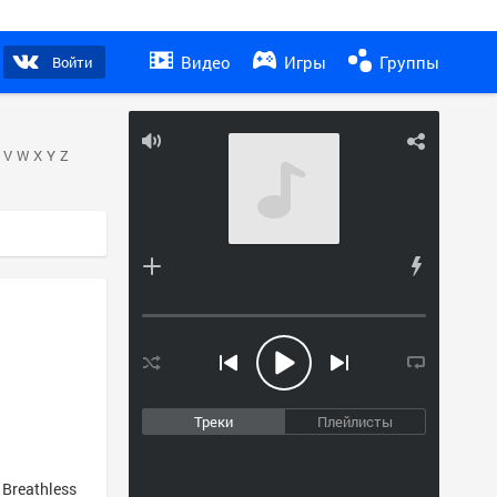
Видео
Игры
Группы
Войти
V
W
X
Y
Z
Треки
Плейлисты
 Breathless