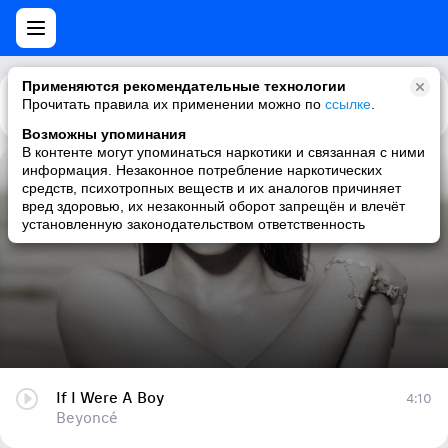
Применяются рекомендательные технологии
Прочитать правила их применении можно по
Каталог
Рекомендации
ссылке
.
Возможны упоминания
В контенте могут упоминаться наркотики и связанная с ними
информация. Незаконное потребление наркотических
If I Were A Boy
средств, психотропных веществ и их аналогов причиняет
вред здоровью, их незаконный оборот запрещён и влечёт
Beyoncé
установленную законодательством ответственность
If I Were A Boy
4:10
Beyoncé