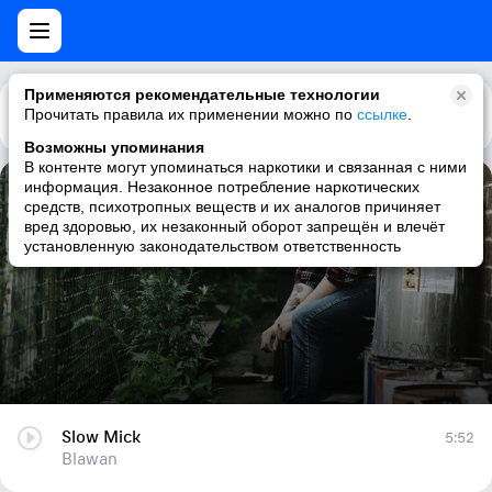
Применяются рекомендательные технологии
Прочитать правила их применении можно по
Каталог
Рекомендации
ссылке
.
Возможны упоминания
В контенте могут упоминаться наркотики и связанная с ними
информация. Незаконное потребление наркотических
Slow Mick
средств, психотропных веществ и их аналогов причиняет
вред здоровью, их незаконный оборот запрещён и влечёт
Blawan
установленную законодательством ответственность
Slow Mick
5:52
Blawan