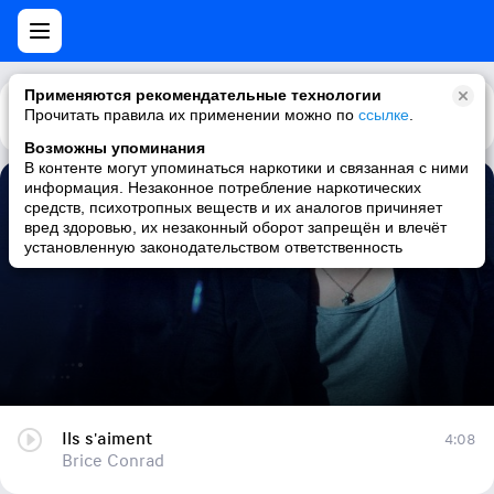
Применяются рекомендательные технологии
Прочитать правила их применении можно по
Каталог
Рекомендации
ссылке
.
Возможны упоминания
В контенте могут упоминаться наркотики и связанная с ними
информация. Незаконное потребление наркотических
Ils s'aiment
средств, психотропных веществ и их аналогов причиняет
вред здоровью, их незаконный оборот запрещён и влечёт
Brice Conrad
установленную законодательством ответственность
Ils s'aiment
4:08
Brice Conrad