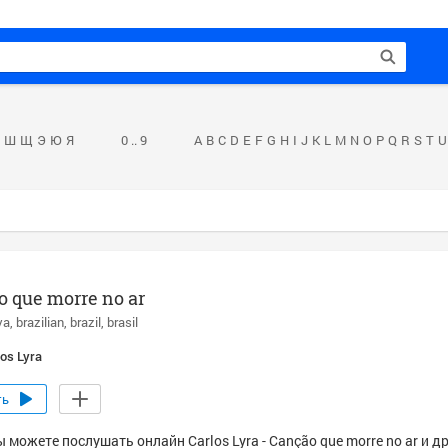
Ш
Щ
Э
Ю
Я
0 .. 9
A
B
C
D
E
F
G
H
I
J
K
L
M
N
O
P
Q
R
S
T
U
 que morre no ar
va
brazilian
brazil
brasil
los Lyra
ть
 можете послушать онлайн Carlos Lyra - Canção que morre no ar и д