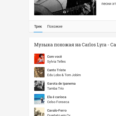
песни эт
7
Трек
Похожие
Com você
Sylvia Telles
Canto Triste
Edu Lobo & Tom Jobim
Garota de Ipanema
Tamba Trio
Ela é carioca
Celso Fonseca
Cavalo-Ferro
Quarteto em Cy