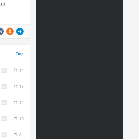
sil
Ещё
14
13
12
10
8