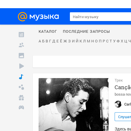
КАТАЛОГ
ПОСЛЕДНИЕ ЗАПРОСЫ
А
Б
В
Г
Д
Е
Ё
Ж
З
И
Й
К
Л
М
Н
О
П
Р
С
Т
У
Ф
Х
Ц
Ч
Трек
Canção
bossa no
Car
Слуша
Здесь вы