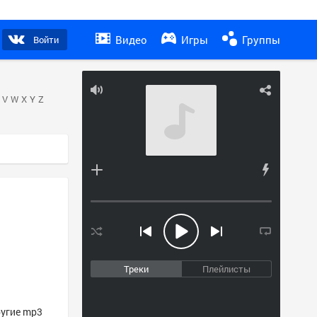
Видео
Игры
Группы
Войти
V
W
X
Y
Z
Треки
Плейлисты
ругие mp3