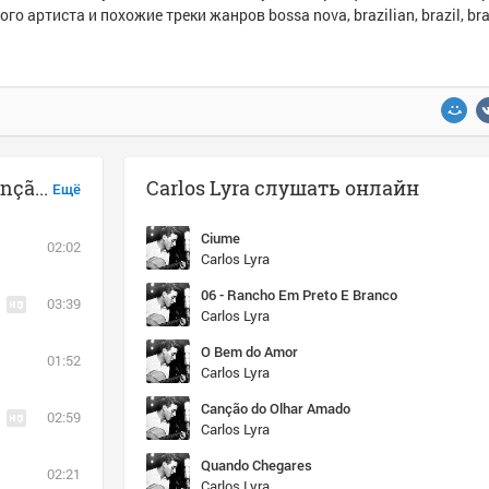
ого артиста и похожие треки жанров bossa nova, brazilian, brazil, bra
Музыка похожая на Carlos Lyra - Canção que morre no ar
Carlos Lyra слушать онлайн
Ещё
Ciume
02:02
Carlos Lyra
06 - Rancho Em Preto E Branco
03:39
Carlos Lyra
O Bem do Amor
01:52
Carlos Lyra
Canção do Olhar Amado
02:59
Carlos Lyra
Quando Chegares
02:21
Carlos Lyra