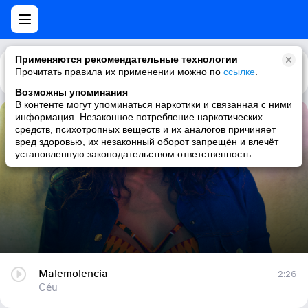
Применяются рекомендательные технологии
Прочитать правила их применении можно по
Каталог
Рекомендации
ссылке
.
Возможны упоминания
В контенте могут упоминаться наркотики и связанная с ними
информация. Незаконное потребление наркотических
Malemolencia
средств, психотропных веществ и их аналогов причиняет
вред здоровью, их незаконный оборот запрещён и влечёт
Céu
установленную законодательством ответственность
Malemolencia
2:26
Céu