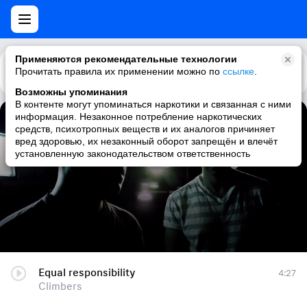
Применяются рекомендательные технологии
Прочитать правила их применении можно по
Каталог
Рекомендации
ссылке
.
Возможны упоминания
В контенте могут упоминаться наркотики и связанная с ними
информация. Незаконное потребление наркотических
Equal responsibility
средств, психотропных веществ и их аналогов причиняет
вред здоровью, их незаконный оборот запрещён и влечёт
Climbers
установленную законодательством ответственность
Equal responsibility
4:27
Climbers