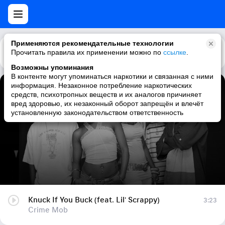
Применяются рекомендательные технологии
Прочитать правила их применении можно по
Каталог
Рекомендации
ссылке
.
Возможны упоминания
В контенте могут упоминаться наркотики и связанная с ними
информация. Незаконное потребление наркотических
Knuck If You Buck (feat. Lil' Scrappy)
средств, психотропных веществ и их аналогов причиняет
вред здоровью, их незаконный оборот запрещён и влечёт
Crime Mob
установленную законодательством ответственность
Knuck If You Buck (feat. Lil' Scrappy)
3:23
Crime Mob