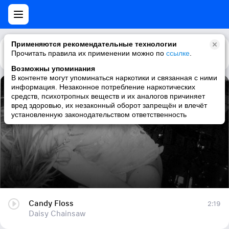
Применяются рекомендательные технологии
Прочитать правила их применении можно по
Каталог
Рекомендации
ссылке
.
Возможны упоминания
В контенте могут упоминаться наркотики и связанная с ними
информация. Незаконное потребление наркотических
Candy Floss
средств, психотропных веществ и их аналогов причиняет
вред здоровью, их незаконный оборот запрещён и влечёт
Daisy Chainsaw
установленную законодательством ответственность
Candy Floss
2:19
Daisy Chainsaw