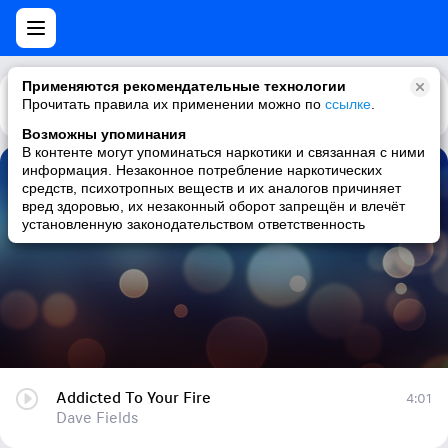
Применяются рекомендательные технологии
Прочитать правила их применении можно по
Каталог
Рекомендации
ссылке
.
Возможны упоминания
В контенте могут упоминаться наркотики и связанная с ними
информация. Незаконное потребление наркотических
Addicted To Your Fire
средств, психотропных веществ и их аналогов причиняет
вред здоровью, их незаконный оборот запрещён и влечёт
Dave Fields
установленную законодательством ответственность
Addicted To Your Fire
4:01
Dave Fields