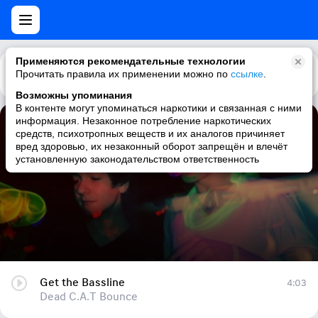
Применяются рекомендательные технологии
Прочитать правила их применении можно по
Каталог
Рекомендации
ссылке
.
Возможны упоминания
В контенте могут упоминаться наркотики и связанная с ними
информация. Незаконное потребление наркотических
Get the Bassline
средств, психотропных веществ и их аналогов причиняет
вред здоровью, их незаконный оборот запрещён и влечёт
Dead C.A.T Bounce
установленную законодательством ответственность
Get the Bassline
4:03
Dead C.A.T Bounce