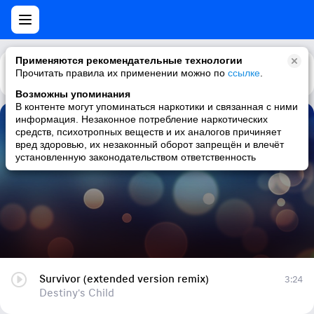
Применяются рекомендательные технологии
Прочитать правила их применении можно по
Каталог
Рекомендации
ссылке
.
Возможны упоминания
В контенте могут упоминаться наркотики и связанная с ними
информация. Незаконное потребление наркотических
Survivor (extended version remix)
средств, психотропных веществ и их аналогов причиняет
вред здоровью, их незаконный оборот запрещён и влечёт
Destiny's Child
установленную законодательством ответственность
Survivor (extended version remix)
3:24
Destiny's Child