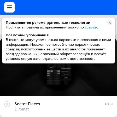
Применяются рекомендательные технологии
Прочитать правила их применении можно по
Каталог
Рекомендации
ссылке
.
Возможны упоминания
В контенте могут упоминаться наркотики и связанная с ними
информация. Незаконное потребление наркотических
Secret Places
средств, психотропных веществ и их аналогов причиняет
вред здоровью, их незаконный оборот запрещён и влечёт
Dimmat
установленную законодательством ответственность
Secret Places
6:09
Dimmat