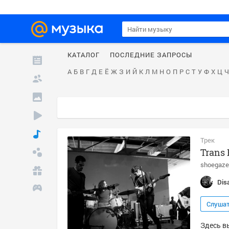
КАТАЛОГ
ПОСЛЕДНИЕ ЗАПРОСЫ
А
Б
В
Г
Д
Е
Ё
Ж
З
И
Й
К
Л
М
Н
О
П
Р
С
Т
У
Ф
Х
Ц
Ч
Трек
Trans 
shoegaze
Dis
Слуша
Здесь вы