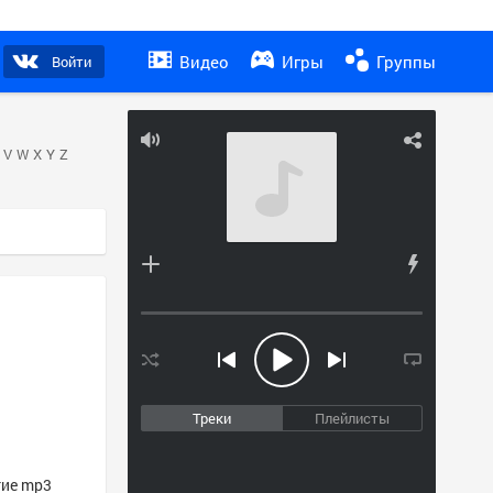
Видео
Игры
Группы
Войти
V
W
X
Y
Z
Треки
Плейлисты
гие mp3