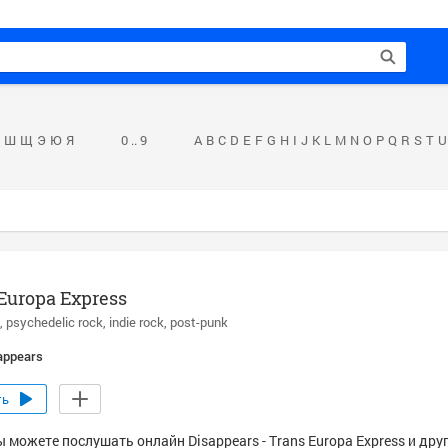
Ш
Щ
Э
Ю
Я
0 .. 9
A
B
C
D
E
F
G
H
I
J
K
L
M
N
O
P
Q
R
S
T
U
Europa Express
psychedelic rock
indie rock
post-punk
appears
ть
 можете послушать онлайн Disappears - Trans Europa Express и дру