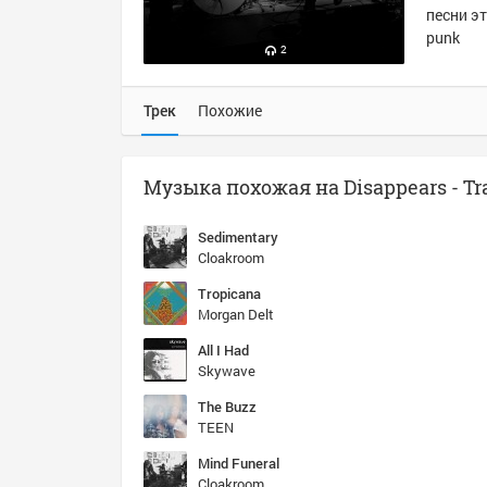
песни эт
punk
2
Трек
Похожие
Sedimentary
Cloakroom
Tropicana
Morgan Delt
All I Had
Skywave
The Buzz
TEEN
Mind Funeral
Cloakroom