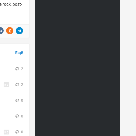
 rock, post-
Ещё
2
2
0
0
0