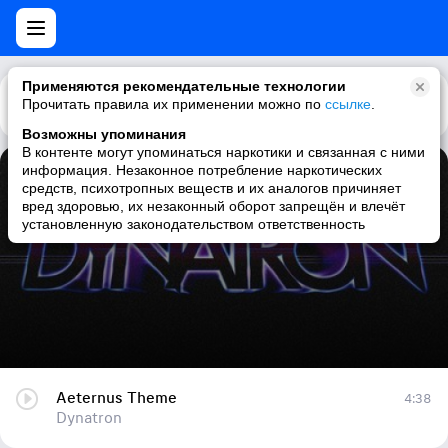
Применяются рекомендательные технологии
Прочитать правила их применении можно по
Каталог
Рекомендации
ссылке
.
Возможны упоминания
В контенте могут упоминаться наркотики и связанная с ними
информация. Незаконное потребление наркотических
Aeternus Theme
средств, психотропных веществ и их аналогов причиняет
вред здоровью, их незаконный оборот запрещён и влечёт
Dynatron
установленную законодательством ответственность
Aeternus Theme
4:38
Dynatron