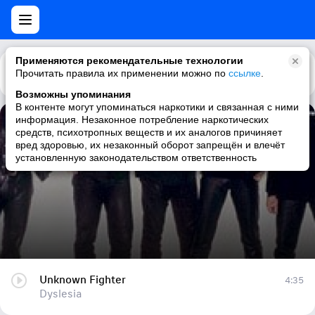
Применяются рекомендательные технологии
Прочитать правила их применении можно по
Каталог
Рекомендации
ссылке
.
Возможны упоминания
В контенте могут упоминаться наркотики и связанная с ними
информация. Незаконное потребление наркотических
Unknown Fighter
средств, психотропных веществ и их аналогов причиняет
вред здоровью, их незаконный оборот запрещён и влечёт
Dyslesia
установленную законодательством ответственность
Unknown Fighter
4:35
Dyslesia