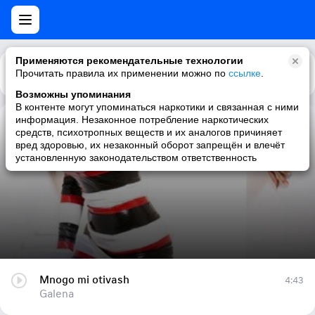
Применяются рекомендательные технологии
Прочитать правила их применении можно по
Каталог
Рекомендации
ссылке
.
Возможны упоминания
В контенте могут упоминаться наркотики и связанная с ними
информация. Незаконное потребление наркотических
Mnogo mi otivash
средств, психотропных веществ и их аналогов причиняет
вред здоровью, их незаконный оборот запрещён и влечёт
Galena
установленную законодательством ответственность
Mnogo mi otivash
4:43
Galena