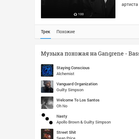
артиста 
100
Трек
Похожие
Staying Conscious
Alchemist
Vanguard Organization
Guilty Simpson
Welcome To Los Santos
Oh No
Nasty
Apollo Brown & Guilty Simpson
Street Shit
Sean Price