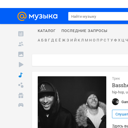
КАТАЛОГ
ПОСЛЕДНИЕ ЗАПРОСЫ
А
Б
В
Г
Д
Е
Ё
Ж
З
И
Й
К
Л
М
Н
О
П
Р
С
Т
У
Ф
Х
Ц
Ч
Трек
Bassh
hip-hop
u
Gan
Слуша
Здесь в