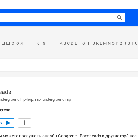
Ш
Щ
Э
Ю
Я
0 .. 9
A
B
C
D
E
F
G
H
I
J
K
L
M
N
O
P
Q
R
S
T
U
eads
nderground hip-hop
rap
underground rap
grene
ть
ы можете послушать онлайн Gangrene - Bassheads и другие mp3 пес