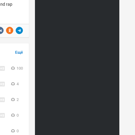
und rap
Ещё
100
4
2
0
0