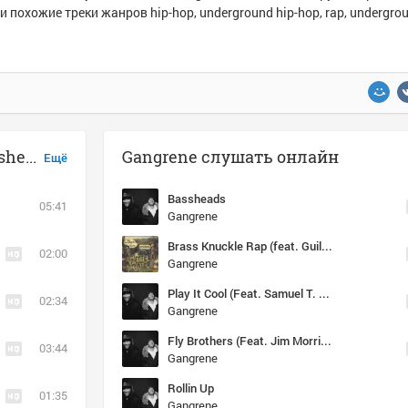
и похожие треки жанров hip-hop, underground hip-hop, rap, undergro
Музыка похожая на Gangrene - Bassheads
Gangrene слушать онлайн
Ещё
Bassheads
05:41
Gangrene
Brass Knuckle Rap (feat. Guilty Simpson)
02:00
Gangrene
Play It Cool (Feat. Samuel T. Herring & Earl Sweatshirt)
02:34
Gangrene
Fly Brothers (Feat. Jim Morrison)
03:44
Gangrene
Rollin Up
01:35
Gangrene