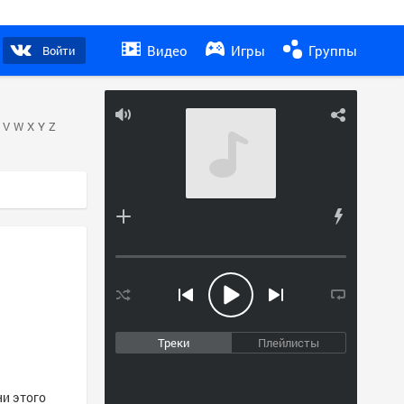
Видео
Игры
Группы
Войти
V
W
X
Y
Z
Треки
Плейлисты
ни этого