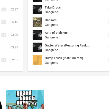
Take Drugs
02:27
Gangrene
Ransom
05:16
Gangrene
Acts of Violence
03:00
Gangrene
Gutter Water (Featuring Raekwon)
03:25
Gangrene
Dump Truck (Instrumental)
02:51
Gangrene