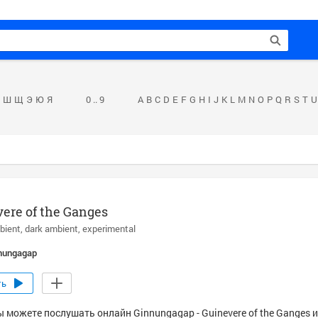
Ш
Щ
Э
Ю
Я
0 .. 9
A
B
C
D
E
F
G
H
I
J
K
L
M
N
O
P
Q
R
S
T
U
ere of the Ganges
bient
dark ambient
experimental
nungagap
ть
 можете послушать онлайн Ginnungagap - Guinevere of the Ganges и