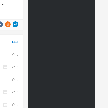
nt,
Ещё
0
0
0
0
0