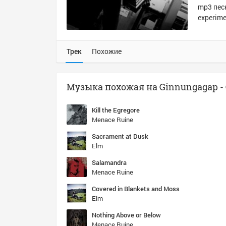
mp3 песн
experime
Трек
Похожие
Kill the Egregore
Menace Ruine
Sacrament at Dusk
Elm
Salamandra
Menace Ruine
Covered in Blankets and Moss
Elm
Nothing Above or Below
Menace Ruine