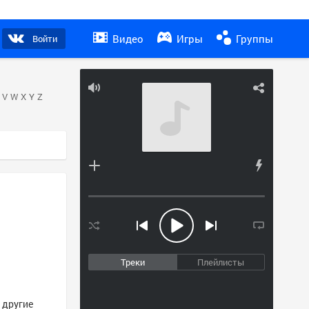
Видео
Игры
Группы
Войти
V
W
X
Y
Z
Треки
Плейлисты
 другие