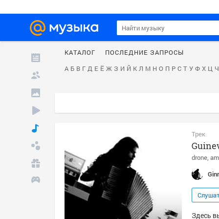
КАТАЛОГ
ПОСЛЕДНИЕ ЗАПРОСЫ
А
Б
В
Г
Д
Е
Ё
Ж
З
И
Й
К
Л
М
Н
О
П
Р
С
Т
У
Ф
Х
Ц
Ч
Трек
Guinev
drone
am
Gin
Слуша
Здесь вы