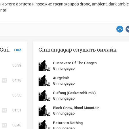
и этого артиста и похожие треки жанров drone, ambient, dark ambie
ntal
Музыка похожая на Ginnungagap - Guinevere of the Ganges
Ginnungagap слушать онлайн
Ещё
Guenevere Of The Ganges
05:39
Ginnungagap
Aurgelmir
04:18
Ginnungagap
Guifang (Casketorbit mix)
05:56
Ginnungagap
Black Snow, Blood Mountain
01:51
Ginnungagap
Return to Nothing
08:48
Ginnungagap