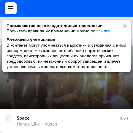
Применяются рекомендательные технологии
Прочитать правила их применении можно по
Каталог
Рекомендации
ссылке
.
Возможны упоминания
В контенте могут упоминаться наркотики и связанная с ними
информация. Незаконное потребление наркотических
Space
средств, психотропных веществ и их аналогов причиняет
вред здоровью, их незаконный оборот запрещён и влечёт
Hands Like Houses
установленную законодательством ответственность
Space
3:04
Hands Like Houses