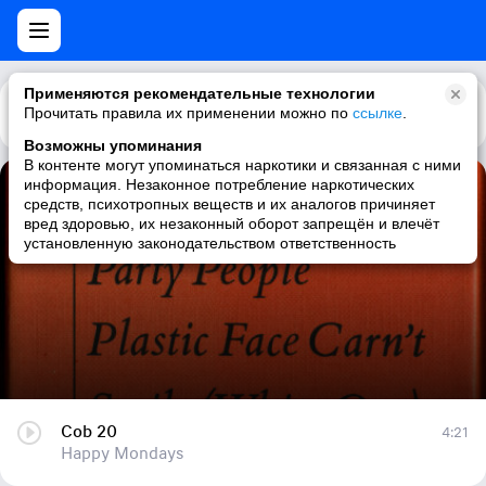
Применяются рекомендательные технологии
Прочитать правила их применении можно по
Каталог
Рекомендации
ссылке
.
Возможны упоминания
В контенте могут упоминаться наркотики и связанная с ними
информация. Незаконное потребление наркотических
Cob 20
средств, психотропных веществ и их аналогов причиняет
вред здоровью, их незаконный оборот запрещён и влечёт
Happy Mondays
установленную законодательством ответственность
Cob 20
4:21
Happy Mondays