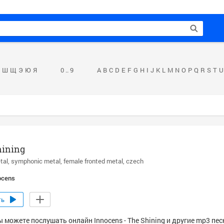
Ш
Щ
Э
Ю
Я
0 .. 9
A
B
C
D
E
F
G
H
I
J
K
L
M
N
O
P
Q
R
S
T
U
hining
tal
symphonic metal
female fronted metal
czech
ocens
ть
 можете послушать онлайн Innocens - The Shining и другие mp3 пес