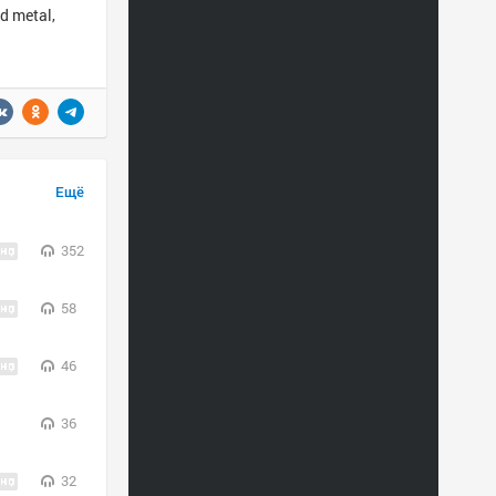
d metal,
Ещё
352
58
46
36
32