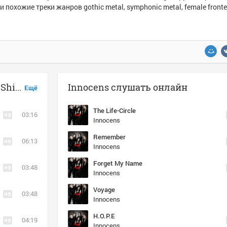
и похожие треки жанров gothic metal, symphonic metal, female fronte
Музыка похожая на Innocens - The Shining
Innocens слушать онлайн
Ещё
The Life-Circle
03:16
Innocens
Remember
06:13
Innocens
Forget My Name
03:48
Innocens
Voyage
03:48
Innocens
H.O.P.E
04:19
Innocens