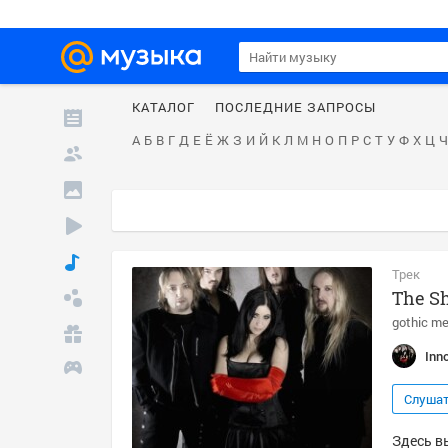
КАТАЛОГ
ПОСЛЕДНИЕ ЗАПРОСЫ
А
Б
В
Г
Д
Е
Ё
Ж
З
И
Й
К
Л
М
Н
О
П
Р
С
Т
У
Ф
Х
Ц
Ч
Трек
The S
gothic me
Inn
Слуша
Здесь вы