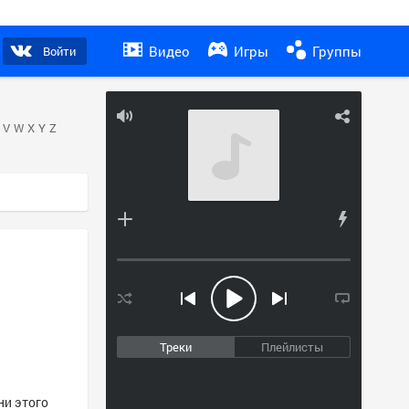
Видео
Игры
Группы
Войти
V
W
X
Y
Z
Треки
Плейлисты
ни этого