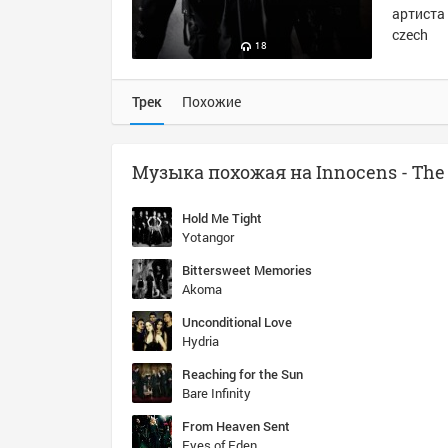
артиста 
czech
18
Трек
Похожие
Hold Me Tight
Yotangor
Bittersweet Memories
Akoma
Unconditional Love
Hydria
Reaching for the Sun
Bare Infinity
From Heaven Sent
Eyes of Eden