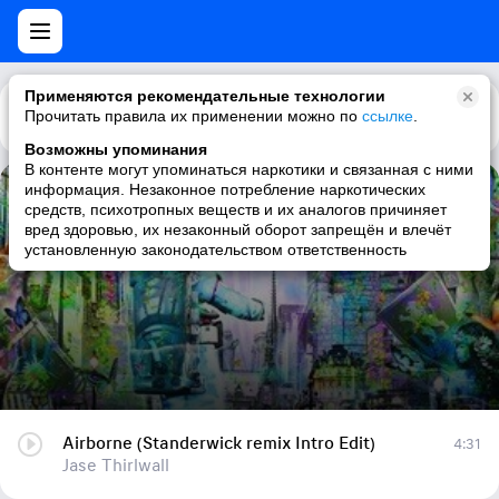
Применяются рекомендательные технологии
Прочитать правила их применении можно по
Каталог
Рекомендации
ссылке
.
Возможны упоминания
В контенте могут упоминаться наркотики и связанная с ними
информация. Незаконное потребление наркотических
Airborne (Standerwick remix Intro Edit)
средств, психотропных веществ и их аналогов причиняет
вред здоровью, их незаконный оборот запрещён и влечёт
Jase Thirlwall
установленную законодательством ответственность
Airborne (Standerwick remix Intro Edit)
4:31
Jase Thirlwall