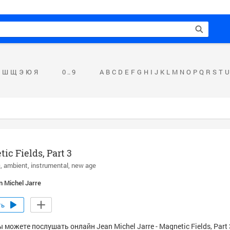
Ш
Щ
Э
Ю
Я
0 .. 9
A
B
C
D
E
F
G
H
I
J
K
L
M
N
O
P
Q
R
S
T
U
ic Fields, Part 3
c
ambient
instrumental
new age
n Michel Jarre
ть
 можете послушать онлайн Jean Michel Jarre - Magnetic Fields, Part 