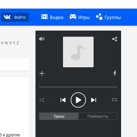
Видео
Игры
Группы
Войти
V
W
X
Y
Z
Треки
Плейлисты
3 и другие