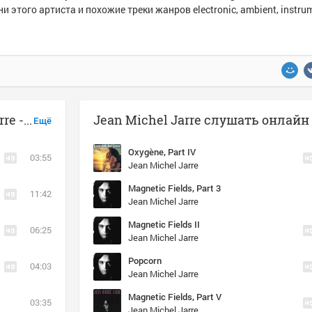
и этого артиста и похожие треки жанров electronic, ambient, instru
Музыка похожая на Jean Michel Jarre - Magnetic Fields, Part 3
Jean Michel Jarre слушать онлайн
Ещё
Oxygène, Part IV
03:55
Jean Michel Jarre
Magnetic Fields, Part 3
11:42
Jean Michel Jarre
Magnetic Fields II
06:25
Jean Michel Jarre
Popcorn
04:03
Jean Michel Jarre
Magnetic Fields, Part V
03:35
Jean Michel Jarre