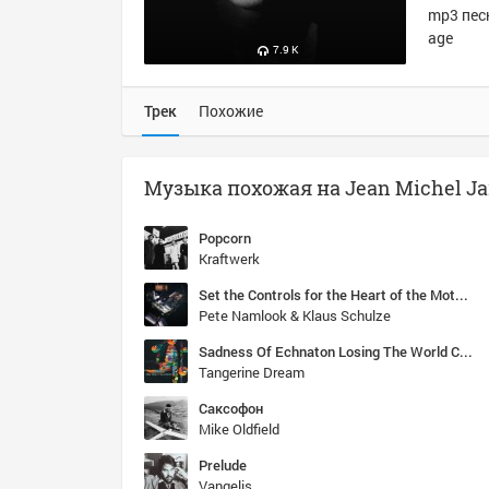
mp3 песн
age
7.9 K
Трек
Похожие
Popcorn
Kraftwerk
Set the Controls for the Heart of the Mother, Part V
Pete Namlook & Klaus Schulze
Sadness Of Echnaton Losing The World Child
Tangerine Dream
Саксофон
Mike Oldfield
Prelude
Vangelis