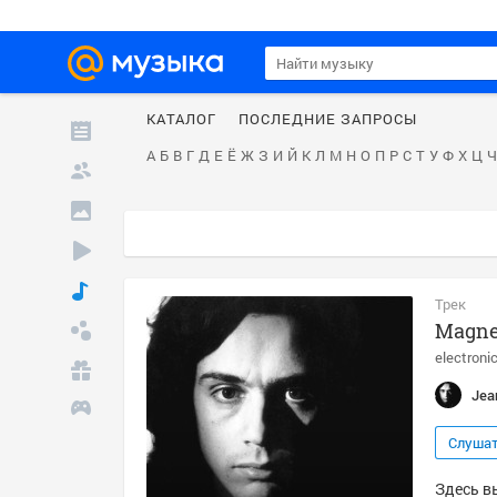
КАТАЛОГ
ПОСЛЕДНИЕ ЗАПРОСЫ
А
Б
В
Г
Д
Е
Ё
Ж
З
И
Й
К
Л
М
Н
О
П
Р
С
Т
У
Ф
Х
Ц
Ч
Трек
Magnet
electroni
Jea
Слуша
Здесь вы