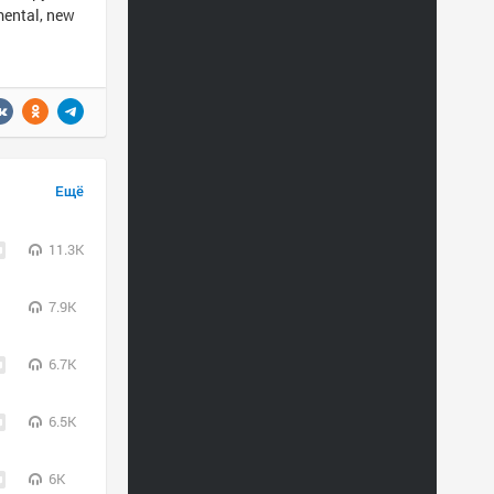
mental, new
Ещё
11.3K
7.9K
6.7K
6.5K
6K