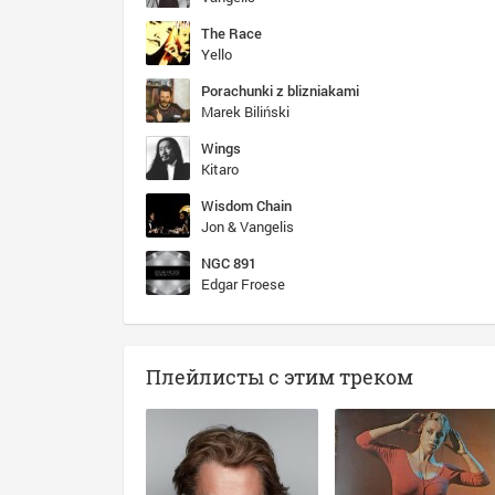
The Race
Yello
Porachunki z blizniakami
Marek Biliński
Wings
Kitaro
Wisdom Chain
Jon & Vangelis
NGC 891
Edgar Froese
Плейлисты с этим треком