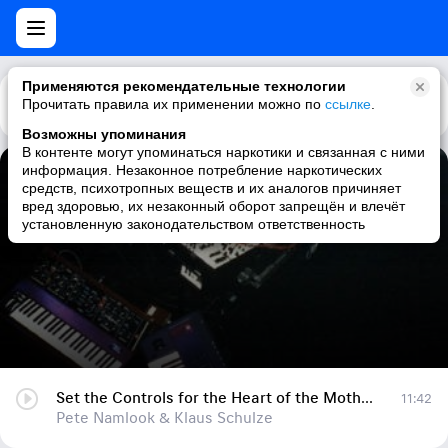
Применяются рекомендательные технологии
Прочитать правила их применении можно по
Каталог
Рекомендации
ссылке
.
Возможны упоминания
В контенте могут упоминаться наркотики и связанная с ними
информация. Незаконное потребление наркотических
Set the Controls for the Heart of the Mother, Part V
средств, психотропных веществ и их аналогов причиняет
вред здоровью, их незаконный оборот запрещён и влечёт
Pete Namlook & Klaus Schulze
установленную законодательством ответственность
Set the Controls for the Heart of the Mother, Part V
11:42
Pete Namlook & Klaus Schulze