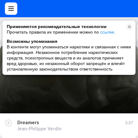
Применяются рекомендательные технологии
Прочитать правила их применении можно по
Каталог
Рекомендации
ссылке
.
Возможны упоминания
В контенте могут упоминаться наркотики и связанная с ними
информация. Незаконное потребление наркотических
Dreamers
средств, психотропных веществ и их аналогов причиняет
вред здоровью, их незаконный оборот запрещён и влечёт
Jean-Philippe Verdin
установленную законодательством ответственность
Dreamers
3:37
Jean-Philippe Verdin