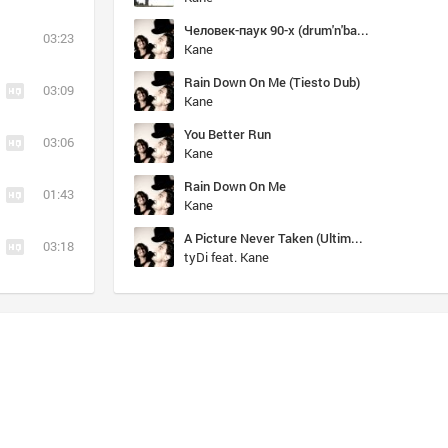
Человек-паук 90-х (drum'n'bass)
03:23
Kane
Rain Down On Me (Tiesto Dub)
03:09
Kane
You Better Run
03:06
Kane
Rain Down On Me
01:43
Kane
A Picture Never Taken (Ultimate Chillout Dream) 2017-2018
03:18
tyDi feat. Kane