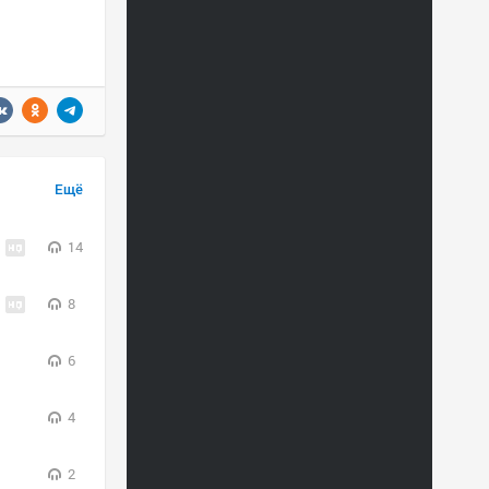
Ещё
14
8
6
4
2