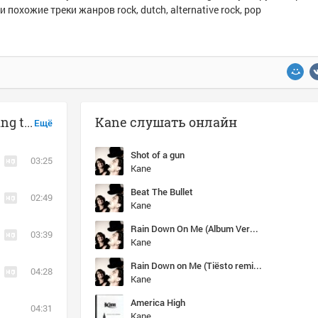
и похожие треки жанров rock, dutch, alternative rock, pop
Музыка похожая на Kane - Something to Say
Kane слушать онлайн
Ещё
Shot of a gun
03:25
Kane
Beat The Bullet
02:49
Kane
Rain Down On Me (Album Version)
03:39
Kane
Rain Down on Me (Tiësto remix edit)
04:28
Kane
America High
04:31
Kane