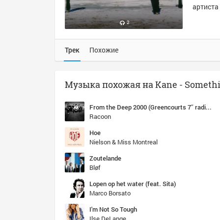
артиста 
2
Трек
Похожие
From the Deep 2000 (Greencourts 7″ radio mix)
Racoon
Hoe
Nielson & Miss Montreal
Zoutelande
Bløf
Lopen op het water (feat. Sita)
Marco Borsato
I'm Not So Tough
Ilse DeLange