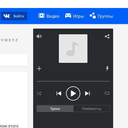
Видео
Игры
Группы
Войти
V
W
X
Y
Z
Треки
Плейлисты
есни этого