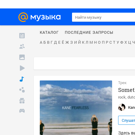
КАТАЛОГ
ПОСЛЕДНИЕ ЗАПРОСЫ
А
Б
В
Г
Д
Е
Ё
Ж
З
И
Й
К
Л
М
Н
О
П
Р
С
Т
У
Ф
Х
Ц
Ч
Трек
Somet
rock
dut
Kan
Слуша
Здесь в