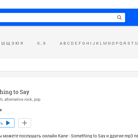
Ш
Щ
Э
Ю
Я
0 .. 9
A
B
C
D
E
F
G
H
I
J
K
L
M
N
O
P
Q
R
S
T
U
hing to Say
ch
alternative rock
pop
e
ть
ы можете послушать онлайн Kane - Something to Say и другие mp3 п