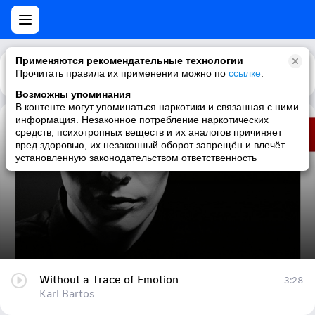
Применяются рекомендательные технологии
Прочитать правила их применении можно по
Каталог
Рекомендации
ссылке
.
Возможны упоминания
В контенте могут упоминаться наркотики и связанная с ними
информация. Незаконное потребление наркотических
Without a Trace of Emotion
средств, психотропных веществ и их аналогов причиняет
вред здоровью, их незаконный оборот запрещён и влечёт
Karl Bartos
установленную законодательством ответственность
Without a Trace of Emotion
3:28
Karl Bartos