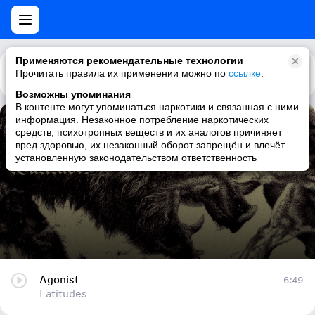
Применяются рекомендательные технологии
Прочитать правила их применении можно по
Каталог
Рекомендации
ссылке
.
Возможны упоминания
В контенте могут упоминаться наркотики и связанная с ними
информация. Незаконное потребление наркотических
Agonist
средств, психотропных веществ и их аналогов причиняет
вред здоровью, их незаконный оборот запрещён и влечёт
Latitudes
установленную законодательством ответственность
Agonist
6:49
Latitudes