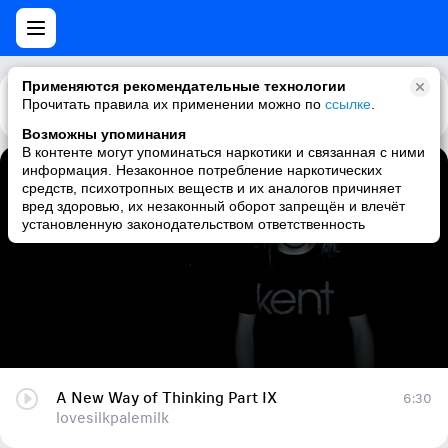
Применяются рекомендательные технологии
Прочитать правила их применении можно по
Каталог
Рекомендации
ссылке
.
Возможны упоминания
В контенте могут упоминаться наркотики и связанная с ними
информация. Незаконное потребление наркотических
A New Way of Thinking Part IX
средств, психотропных веществ и их аналогов причиняет
вред здоровью, их незаконный оборот запрещён и влечёт
lovesilkpalemilk
установленную законодательством ответственность
A New Way of Thinking Part IX
6:30
lovesilkpalemilk