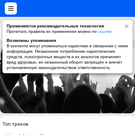
Применяются рекомендательные технологии
Прочитать правила их применении можно по
Каталог
Рекомендации
ссылке
.
Возможны упоминания
В контенте могут упоминаться наркотики и связанная с ними
информация. Незаконное потребление наркотических
средств, психотропных веществ и их аналогов причиняет
lovesilkpalemilk
вред здоровью, их незаконный оборот запрещён и влечёт
установленную законодательством ответственность
shoegaze, post-black metal, post-punk, post-metal
Топ треков