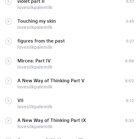
violet part II
5:37
lovesilkpalemilk
Touching my skin
3:45
lovesilkpalemilk
figures from the past
5:37
lovesilkpalemilk
Mircea: Part IV
6:58
lovesilkpalemilk
A New Way of Thinking Part V
6:02
lovesilkpalemilk
VII
6:12
lovesilkpalemilk
A New Way of Thinking Part IX
6:30
lovesilkpalemilk