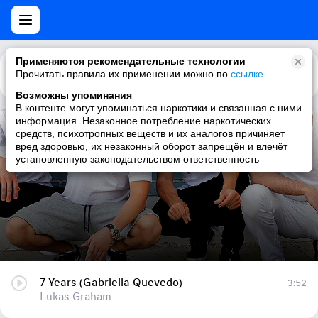
Применяются рекомендательные технологии
Прочитать правила их применении можно по
Каталог
Рекомендации
ссылке
.
Возможны упоминания
В контенте могут упоминаться наркотики и связанная с ними
информация. Незаконное потребление наркотических
7 Years (Gabriella Quevedo)
средств, психотропных веществ и их аналогов причиняет
вред здоровью, их незаконный оборот запрещён и влечёт
Lukas Graham
установленную законодательством ответственность
7 Years (Gabriella Quevedo)
3:52
Lukas Graham