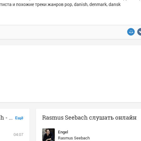
тиста и похожие треки жанров pop, danish, denmark, dansk
Музыка похожая на Rasmus Seebach - Lidt I Fem
Rasmus Seebach слушать онлайн
Ещё
Engel
04:07
Rasmus Seebach