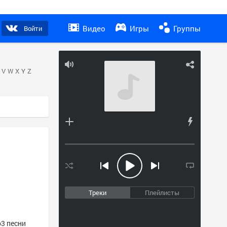
Видео
Игры
Группы
Войти
V
W
X
Y
Z
Треки
Плейлисты
p3 песни