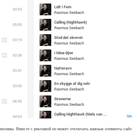
Lidt I Fem
03:53
Rasmus Seebach
Calling (Nighthawk)
05:05
Rasmus Seebach
Stod det skrevet
03:19
Rasmus Seebach
I Mine Øjne
03:38
Rasmus Seebach
Natteravn
03:47
Rasmus Seebach
En skygge af dig selv
03:00
Rasmus Seebach
Sirenerne
06:56
Rasmus Seebach
Calling Nighthawk (Niels van Gogh, Daniel Strauss Dirt N Devil Mix)
04:03
Скр
Rasmus Seebach
рекламы. Вместе с рекламой он может отключать важные элементы сайт
Øde Ø
03:23