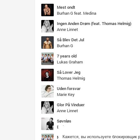
nu 'der lukket, slukket
og jeg savner det
Mest ondt
Burhan G feat. Medina
klokken var lidt i fem (sig uh hu hu)
Ingen Anden Drøm (feat. Thomas Helmig)
og jeg gad ik' tag hjem (sig uh hu hu)
Anne Linnet
pludselig så stod hun der (sig uh hu hu)
og alle folk ku' se det hun var ik' genert
Så Blev Det Jul
Burhan G
men det var min fejl
7 years old
jeg var lidt for længe om at sig' nej
Lukas Graham
hun kyssed' mig på munden, jeg har dummet mig
og skuffet dig, tilgiv mig (ah-ih ah-ih ah ih-ah)
Så Lover Jeg
Thomas Helmig
du slukker lyset og siger godnat
du orker ingenting og jeg siger det okay skat
Uden forsvar
men inderst inde er jeg ved at eksplodere
Marie Key
længes efter dig
Glor På Vinduer
Anne Linnet
klokken var lidt i fem (sig uh hu hu)
vi tog en taxa hjem (sig uh hu hu)
Søvnløs
hun smed mig i sin seng (sig uh hu hu)
Burhan G
men jeg lover dig der skete virkelig ingenting
Mama Said
Кажется, вы используете блокировщик 