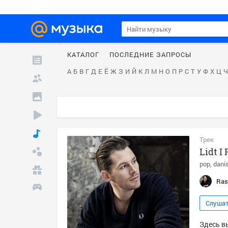
КАТАЛОГ
ПОСЛЕДНИЕ ЗАПРОСЫ
А
Б
В
Г
Д
Е
Ё
Ж
З
И
Й
К
Л
М
Н
О
П
Р
С
Т
У
Ф
Х
Ц
Ч
Трек
Lidt I
pop
dani
Ras
Слуша
Здесь в