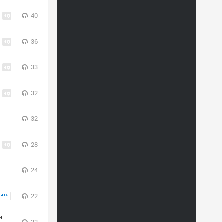
40
36
33
32
32
28
24
ыть
22
а.
22