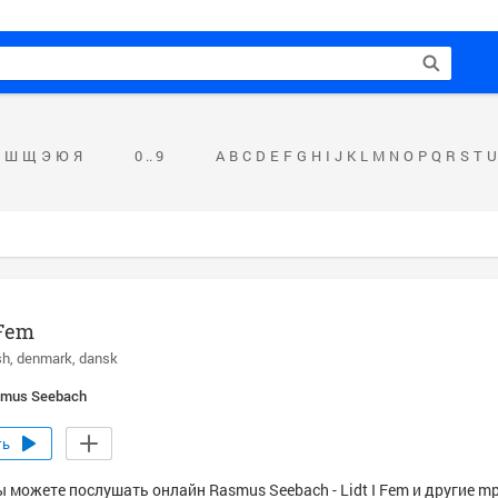
Ш
Щ
Э
Ю
Я
0 .. 9
A
B
C
D
E
F
G
H
I
J
K
L
M
N
O
P
Q
R
S
T
U
 Fem
sh
denmark
dansk
mus Seebach
ть
ы можете послушать онлайн Rasmus Seebach - Lidt I Fem и другие m