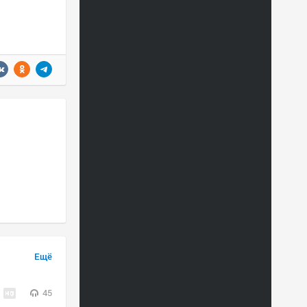
Ещё
45