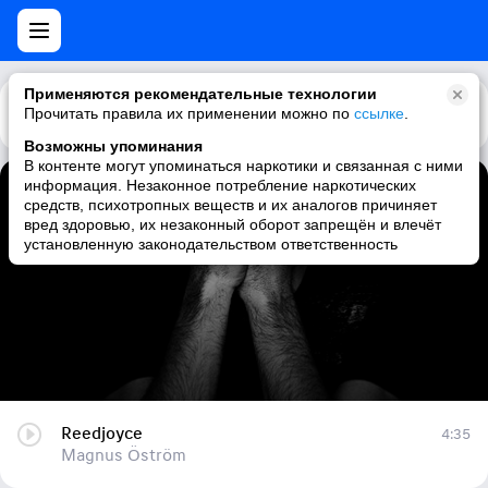
Применяются рекомендательные технологии
Прочитать правила их применении можно по
Каталог
Рекомендации
ссылке
.
Возможны упоминания
В контенте могут упоминаться наркотики и связанная с ними
информация. Незаконное потребление наркотических
Reedjoyce
средств, психотропных веществ и их аналогов причиняет
вред здоровью, их незаконный оборот запрещён и влечёт
Magnus Öström
установленную законодательством ответственность
Reedjoyce
4:35
Magnus Öström