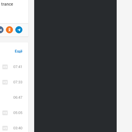
 trance
Ещё
07:41
07:33
06:47
05:05
03:40