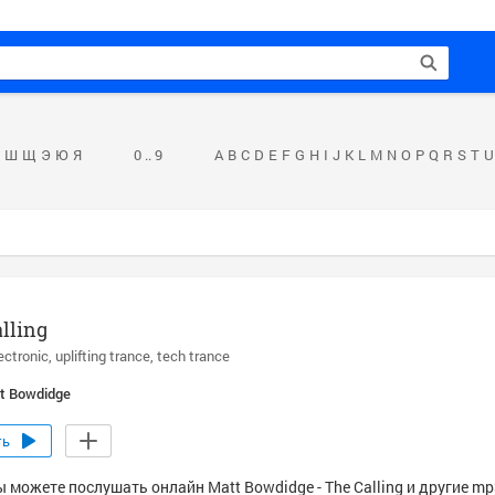
Ш
Щ
Э
Ю
Я
0 .. 9
A
B
C
D
E
F
G
H
I
J
K
L
M
N
O
P
Q
R
S
T
U
lling
ectronic
uplifting trance
tech trance
t Bowdidge
ть
 можете послушать онлайн Matt Bowdidge - The Calling и другие mp