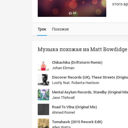
этого ар
90
Трек
Похожие
Музыка похожая на Matt Bowdidge -
Chikachika (Driftstorm Remix)
Johan Ekman
Discover Records (UK), These Streets (Origina
Lostly feat. Roberta Harrison
Mental Asylum Records, Standby (Original Mix
Jase Thirlwall
Road To Vilna (Original Mix)
Ahmed Romel
Tomahawk (2015 Rework Edit)
Allen Watts