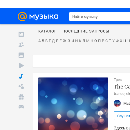
КАТАЛОГ
ПОСЛЕДНИЕ ЗАПРОСЫ
А
Б
В
Г
Д
Е
Ё
Ж
З
И
Й
К
Л
М
Н
О
П
Р
С
Т
У
Ф
Х
Ц
Ч
Трек
The Ca
trance
el
Mat
Слуша
Здесь вы