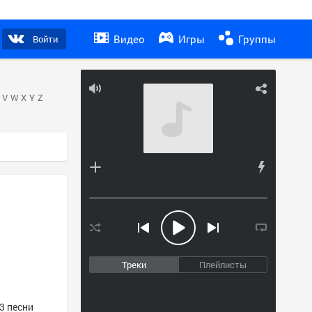
Видео
Игры
Группы
Войти
V
W
X
Y
Z
Треки
Плейлисты
3 песни