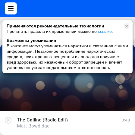
Применяются рекомендательные технологии
Прочитать правила их применении можно по
Каталог
Рекомендации
ссылке
.
Возможны упоминания
В контенте могут упоминаться наркотики и связанная с ними
информация. Незаконное потребление наркотических
The Calling (Radio Edit)
средств, психотропных веществ и их аналогов причиняет
вред здоровью, их незаконный оборот запрещён и влечёт
Matt Bowdidge
установленную законодательством ответственность
The Calling (Radio Edit)
3:48
Matt Bowdidge