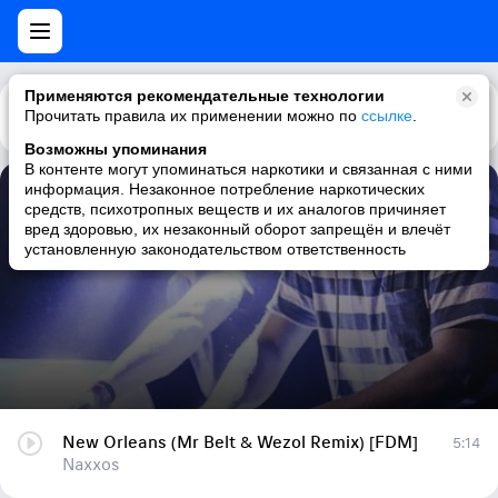
Применяются рекомендательные технологии
Прочитать правила их применении можно по
Каталог
Рекомендации
ссылке
.
Возможны упоминания
В контенте могут упоминаться наркотики и связанная с ними
информация. Незаконное потребление наркотических
New Orleans (Mr Belt & Wezol Remix) [FDM]
средств, психотропных веществ и их аналогов причиняет
вред здоровью, их незаконный оборот запрещён и влечёт
Naxxos
установленную законодательством ответственность
New Orleans (Mr Belt & Wezol Remix) [FDM]
5:14
Naxxos