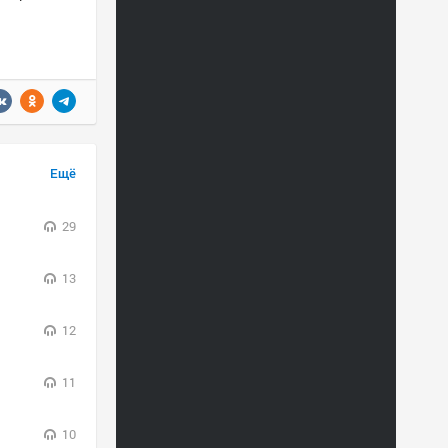
Ещё
29
13
12
11
10