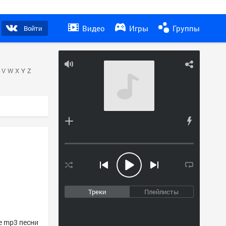
Видео
Игры
Группы
Войти
V
W
X
Y
Z
Треки
Плейлисты
е mp3 песни