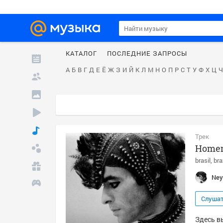
КАТАЛОГ
ПОСЛЕДНИЕ ЗАПРОСЫ
А
Б
В
Г
Д
Е
Ё
Ж
З
И
Й
К
Л
М
Н
О
П
Р
С
Т
У
Ф
Х
Ц
Ч
Трек
Home
brasil
bra
Ney
Слуша
Здесь в