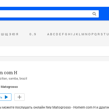
Ш
Щ
Э
Ю
Я
0 .. 9
A
B
C
D
E
F
G
H
I
J
K
L
M
N
O
P
Q
R
S
T
U
m com H
zilian
samba
brazil
 Matogrosso
ть
ы можете послушать онлайн Ney Matogrosso - Homem com H и други