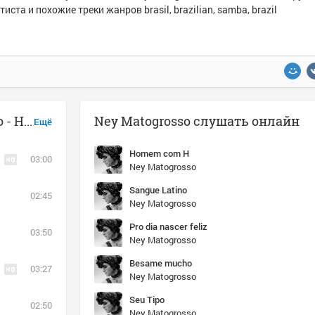
тиста и похожие треки жанров brasil, brazilian, samba, brazil
Музыка похожая на Ney Matogrosso - Homem com H
Ney Matogrosso слушать онлайн
Ещё
Homem com H
03:00
Ney Matogrosso
Sangue Latino
02:45
Ney Matogrosso
Pro dia nascer feliz
03:50
Ney Matogrosso
Besame mucho
03:27
Ney Matogrosso
Seu Tipo
02:50
Ney Matogrosso