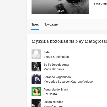
этого ар
29
Трек
Похожие
Fala
Secos & Molhados
Eu Te Desejo Amor
Maria Bethânia
Coração vagabundo
Mercedes Sosa con Caetano Veloso
Aquarela do Brasil
Gal Costa
Idéias erradas
Nana Caymmi