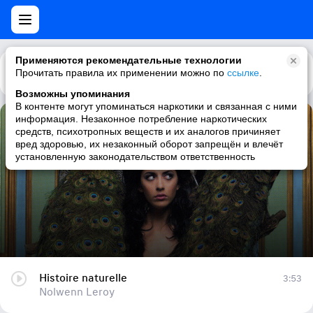
Применяются рекомендательные технологии
Прочитать правила их применении можно по
Каталог
Рекомендации
ссылке
.
Возможны упоминания
В контенте могут упоминаться наркотики и связанная с ними
информация. Незаконное потребление наркотических
Histoire naturelle
средств, психотропных веществ и их аналогов причиняет
вред здоровью, их незаконный оборот запрещён и влечёт
Nolwenn Leroy
установленную законодательством ответственность
Histoire naturelle
3:53
Nolwenn Leroy