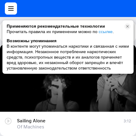
Применяются рекомендательные технологии
Прочитать правила их применении можно по
Каталог
Рекомендации
ссылке
.
Возможны упоминания
В контенте могут упоминаться наркотики и связанная с ними
информация. Незаконное потребление наркотических
Sailing Alone
средств, психотропных веществ и их аналогов причиняет
вред здоровью, их незаконный оборот запрещён и влечёт
Of Machines
установленную законодательством ответственность
Sailing Alone
3:12
Of Machines