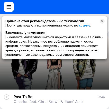
Применяются рекомендательные технологии
Прочитать правила их применении можно по
Каталог
Рекомендации
ссылке
.
Возможны упоминания
В контенте могут упоминаться наркотики и связанная с ними
информация. Незаконное потребление наркотических
Post To Be
средств, психотропных веществ и их аналогов причиняет
вред здоровью, их незаконный оборот запрещён и влечёт
Omarion feat. Chris Brown & Jhené Aiko
установленную законодательством ответственность
Post To Be
3:46
Omarion feat. Chris Brown & Jhené Aiko