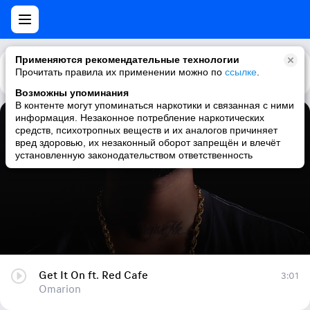
Применяются рекомендательные технологии
Прочитать правила их применении можно по
Каталог
Рекомендации
ссылке
.
Возможны упоминания
В контенте могут упоминаться наркотики и связанная с ними
информация. Незаконное потребление наркотических
Get It On ft. Red Cafe
средств, психотропных веществ и их аналогов причиняет
вред здоровью, их незаконный оборот запрещён и влечёт
Omarion
установленную законодательством ответственность
Get It On ft. Red Cafe
3:01
Omarion