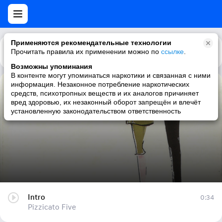
Применяются рекомендательные технологии
Прочитать правила их применении можно по
Каталог
Рекомендации
ссылке
.
Возможны упоминания
В контенте могут упоминаться наркотики и связанная с ними
информация. Незаконное потребление наркотических
Intro
средств, психотропных веществ и их аналогов причиняет
вред здоровью, их незаконный оборот запрещён и влечёт
Pizzicato Five
установленную законодательством ответственность
Intro
0:34
Pizzicato Five